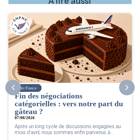
À lire aussi
Corsair
CSE. Juillet 2026
re part du
06/08/2026
|
ACCÈS RESTREINT
Retrouvez le compte rendu du CSE de juil
par votre équipe SNPNC-FO Corsair. ...
 engagées au
Lire l'actu
enus à...