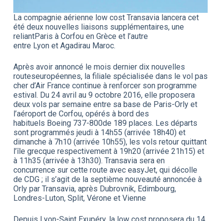
La compagnie aérienne low cost Transavia lancera cet
été deux nouvelles liaisons supplémentaires, une
reliantParis à Corfou en Grèce et l’autre
entre Lyon et Agadirau Maroc.
Après avoir annoncé le mois dernier dix nouvelles
routeseuropéennes, la filiale spécialisée dans le vol pas
cher d’Air France continue à renforcer son programme
estival. Du 24 avril au 9 octobre 2016, elle proposera
deux vols par semaine entre sa base de Paris-Orly et
l’aéroport de Corfou, opérés à bord des
habituels Boeing 737-800de 189 places. Les départs
sont programmés jeudi à 14h55 (arrivée 18h40) et
dimanche à 7h10 (arrivée 10h55), les vols retour quittant
l’île grecque respectivement à 19h20 (arrivée 21h15) et
à 11h35 (arrivée à 13h30). Transavia sera en
concurrence sur cette route avec easyJet, qui décolle
de CDG ; il s’agit de la septième nouveauté annoncée à
Orly par Transavia, après Dubrovnik, Edimbourg,
Londres-Luton, Split, Vérone et Vienne
Depuis Lyon-Saint Exupéry, la low cost proposera du 14