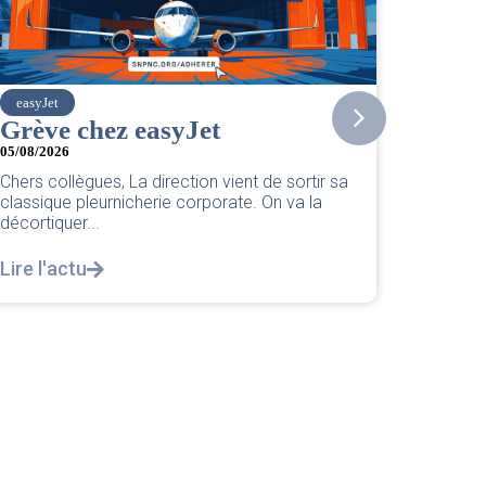
SNPNC
CER/CRPN : L’intersyndicale
PNC/Pilotes unie exige une
réponse législative
04/08/2026
|
CRPN
L’intersyndicale PNC/Pilotes unie exige une
réponse législative Courrier Intersyndical : Lire
notre courrier intersyndical...
Lire l'actu