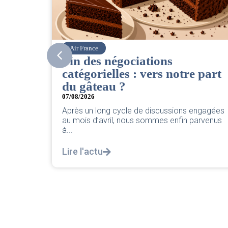
Corsair
ns
CSE. Juillet 2026
s notre part
06/08/2026
|
ACCÈS RESTREINT
Retrouvez le compte rendu du CSE de 
2026 par votre équipe SNPNC-FO Cors
ussions engagées
Lire l'actu
s enfin parvenus