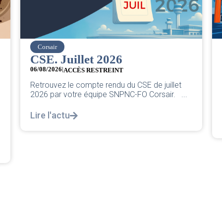
easyJet
Grève chez easyJet
05/08/2026
Chers collègues, La direction vient de sortir sa
juillet
classique pleurnicherie corporate. On va la
air. ...
décortiquer...
Lire l'actu