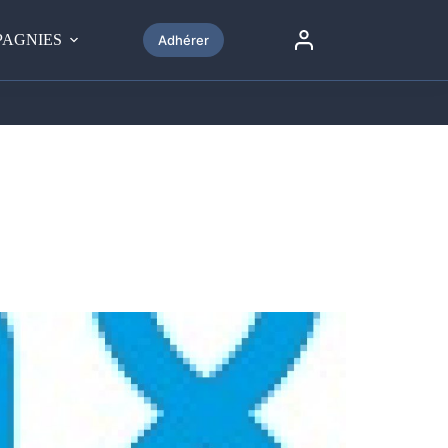
Nous écrire
01 49 19 58 18
AGNIES
Adhérer