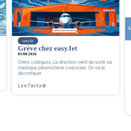
SNPNC
CER/CRPN : L’intersynd
PNC/Pilotes unie exige 
vient de sortir sa
réponse législative
rate. On va la
04/08/2026
|
CRPN
L’intersyndicale PNC/Pilotes unie exi
réponse législative Courrier Intersyndi
notre courrier intersyndical...
Lire l'actu