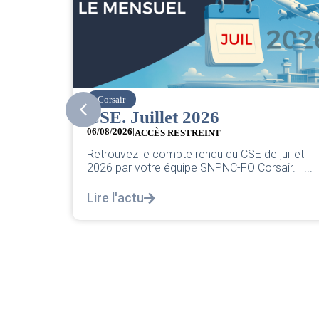
easyJet
 2026
Grève chez easyJet
05/08/2026
TREINT
Chers collègues, La direction 
rendu du CSE de juillet
classique pleurnicherie corpo
pe SNPNC-FO Corsair. ...
décortiquer...
Lire l'actu