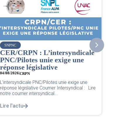
Vueling
Bienvenue à la nouvelle
icale
Cheffe de Base PNC d’Orly.
une
04/08/2026
Pour une base plus forte et plus juste. Chère
nouvelle Cheffe de Base PNC d’Orly,...
ge une
Lire l'actu
cal : Lire