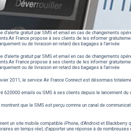
ce d'alerte gratuit par SMS et email en cas de changements opér
nts.Air France propose à ses clients de les informer gratuiteme
rquement ou de livraison en retard des bagages à l'arrivée.
ce d'alerte gratuit par SMS et email en cas de changements opér
nts.Air France propose à ses clients de les informer gratuiteme
rquement ou de livraison en retard des bagages à l'arrivée.
ier 2011, le service Air France Connect est désormais totaleme
yé 620000 emails ou SMS à ses clients depuis le lancement du ser
s montrent que le SMS est perçu comme un canal de communicatio
ent un site mobile compatible iPhone, d’Android et Blackberry qu
es horaires en temps réel, d’apporter une réponse à de nombreuse