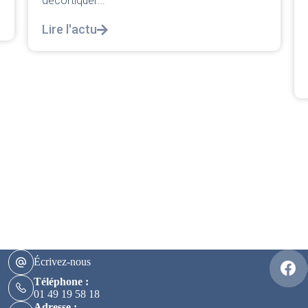
CRPN
L’intersyndicale PNC/Pilotes unie exige une
réponse législative Courrier Intersyndical : Lire
notre courrier intersyndical...
Lire l'actu
Écrivez-nous
Téléphone :
01 49 19 58 18
Adresse :