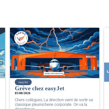
SNPNC
CER/CRPN : L’intersyndicale
PNC/Pilotes unie exige une
réponse législative
04/08/2026
|