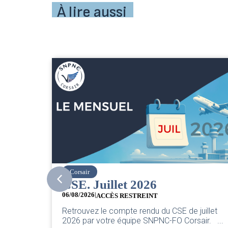
À lire aussi
easyJet
Grève chez easyJet
05/08/2026
Chers collègues, La direction vient de sortir sa
uillet
classique pleurnicherie corporate. On va la
air. ...