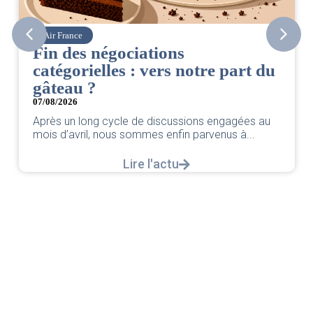
Corsair
s négociations
CSE. Juil
ielles : vers notre part du
06/08/2026
|
ACCÈS
 ?
Retrouvez le co
par votre équi
ong cycle de discussions engagées au
il, nous sommes enfin parvenus à...
Lire l'actu