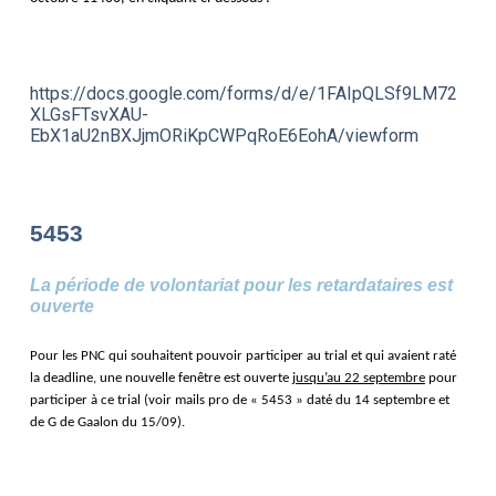
https://docs.google.com/forms/d/e/1FAIpQLSf9LM72
XLGsFTsvXAU-
EbX1aU2nBXJjmORiKpCWPqRoE6EohA/viewform
5453
La période de volontariat pour les retardataires est
ouverte
Pour les PNC qui souhaitent pouvoir participer au trial et qui avaient raté
la deadline, une nouvelle fenêtre est ouverte
jusqu’au 22 septembre
pour
participer à ce trial (voir mails pro de « 5453 » daté du 14 septembre et
de G de Gaalon du 15/09).