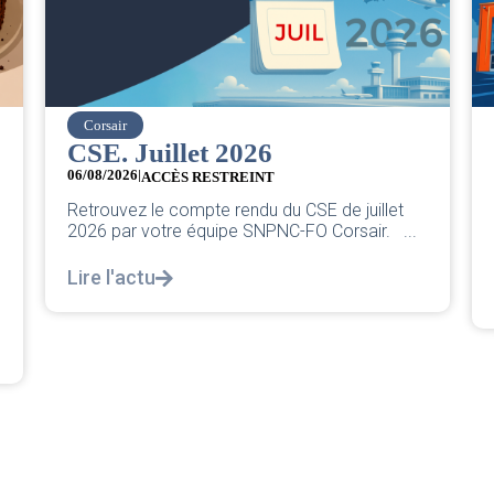
easyJet
Grève chez easyJet
05/08/2026
Chers collègues, La direction vient de sortir sa
classique pleurnicherie corporate. On va la
décortiquer...
Lire l'actu