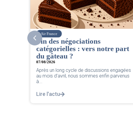
Corsair
CSE. Juillet 2026
 part
06/08/2026
|
ACCÈS RESTREINT
Retrouvez le compte rendu du CSE de juillet
2026 par votre équipe SNPNC-FO Corsair. ...
engagées
Lire l'actu
arvenus