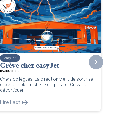
SNPNC
CER/CRPN : L’intersyndi
PNC/Pilotes unie exige un
nt de sortir sa
réponse législative
e. On va la
04/08/2026
|
CRPN
L’intersyndicale PNC/Pilotes unie exige 
réponse législative Courrier Intersyndical
notre courrier intersyndical...
Lire l'actu