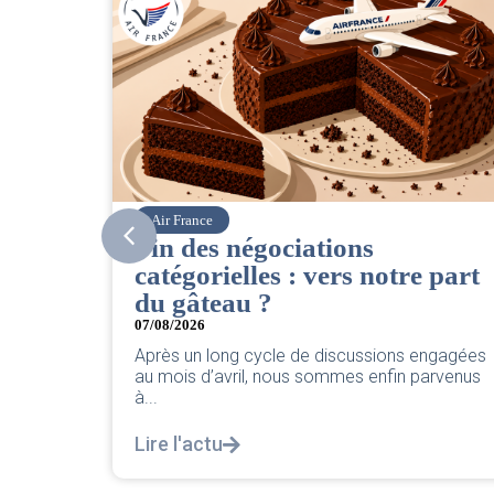
Corsair
égociations
CSE. Juillet 2
lles : vers notre part
06/08/2026
|
ACCÈS RESTR
u ?
Retrouvez le compte re
2026 par votre équipe
 cycle de discussions engagées
Lire l'actu
il, nous sommes enfin parvenus