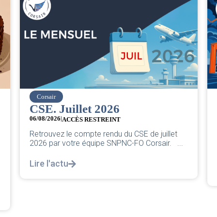
easyJet
026
Grève chez easyJet
05/08/2026
EINT
Chers collègues, La direction vie
ndu du CSE de juillet
classique pleurnicherie corporat
 SNPNC-FO Corsair. ...
décortiquer...
Lire l'actu