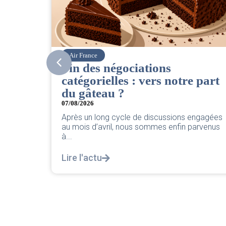
Corsair
CSE. Juillet 2026
e part
06/08/2026
|
ACCÈS RESTREINT
Retrouvez le compte rendu du CSE de juillet
2026 par votre équipe SNPNC-FO Corsair. ...
engagées
Lire l'actu
parvenus