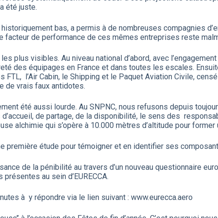
 été juste.
eau historiquement bas, a permis à de nombreuses compagnies d’en
utre facteur de performance de ces mêmes entreprises reste malm
es plus visibles. Au niveau national d’abord, avec l’engagement
ûreté des équipages en France et dans toutes les escales. Ensuit
FTL, l’Air Cabin, le Shipping et le Paquet Aviation Civile, censé
e de vrais faux antidotes.
ent été aussi lourde. Au SNPNC, nous refusons depuis toujours l
s d’accueil, de partage, de la disponibilité, le sens des responsa
euse alchimie qui s’opère à 10.000 mètres d’altitude pour former
une première étude pour témoigner et en identifier ses composan
nce de la pénibilité au travers d’un nouveau questionnaire eur
es présentes au sein d’EURECCA.
tes à y répondre via le lien suivant : www.eurecca.aero