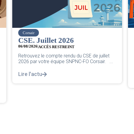
easyJet
Grève chez easyJet
05/08/2026
Chers collègues, La direction vient de sortir sa
classique pleurnicherie corporate. On va la
décortiquer...
Lire l'actu