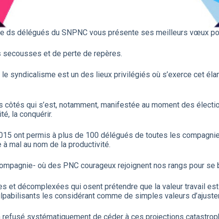
quipe ds délégués du SNPNC vous présente ses meilleurs vœux p
es secousses et de perte de repères.
le syndicalisme est un des lieux privilégiés où s’exerce cet élan 
os côtés qui s’est, notamment, manifestée au moment des élect
é, la conquérir.
015 ont permis à plus de 100 délégués de toutes les compagnies,
 à mal au nom de la productivité.
ompagnie- où des PNC courageux rejoignent nos rangs pour se bat
s et décomplexées qui osent prétendre que la valeur travail est
pabilisants les considérant comme de simples valeurs d’ajuste
 refusé systématiquement de céder à ces projections catastroph