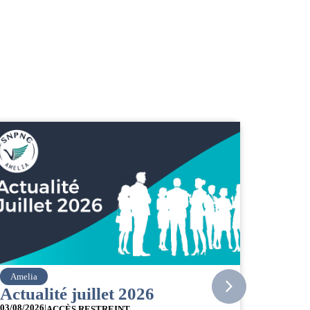
Amelia
Air Fran
Actualité juillet 2026
Comi
03/08/2026
|
ACCÈS RESTREINT