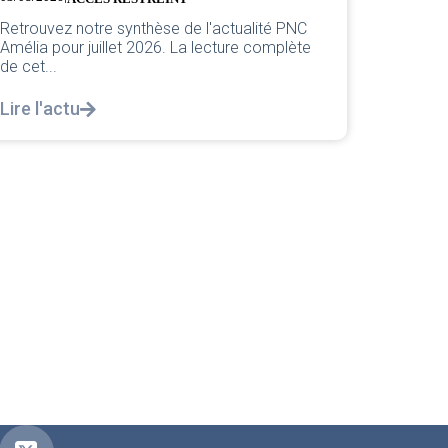
juille
03/08/202
Retrouvez notre synthèse de l'actualité PNC
Amélia pour juillet 2026. La lecture complète
Compte 
de cet...
hébergem
2026. Po
Lire l'actu
Lire l'a