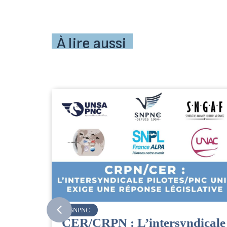
À lire aussi
SNPNC
CER/CRPN : L’intersyndicale