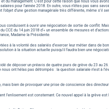
ail et du management. C’est pour cette raison que nous vous avons 
 salaires pour l’année 2018. En outre, vous n’êtes pas sans savo
l’objet d’une gestion managériale très différente, même s’il s
 conduisent à ouvrir une négociation de sortie de conflit. Mais à
rs du CCE du 14 juin 2018 d’« un ensemble de mesures et d’actions 
France, Madame la Présidente.
́es à la volonté des salariés d’exercer leur métier dans de bon
lution à la situation actuelle puisqu’il faudra bien une négociat
décidé de déposer un préavis de quatre jours de grève du 23 au 
 ne nous ont hélas pas détrompés : la question salariale n’est a
ve, mais bien de provoquer une prise de conscience des directeur
ent l’enlisement est consternant. Ce nouvel appel à la grève est 