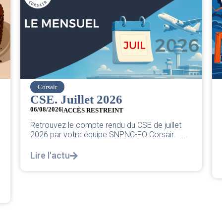
easyJet
Grève chez easyJet
05/08/2026
Chers collègues, La direction vient de sortir sa
et
classique pleurnicherie corporate. On va la
...
décortiquer...
Lire l'actu