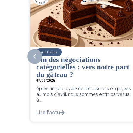
Corsair
CSE. Juillet 2026
tre part
06/08/2026
|
ACCÈS RESTREINT
Retrouvez le compte rendu du CSE de juill
2026 par votre équipe SNPNC-FO Corsair. 
ons engagées
Lire l'actu
in parvenus