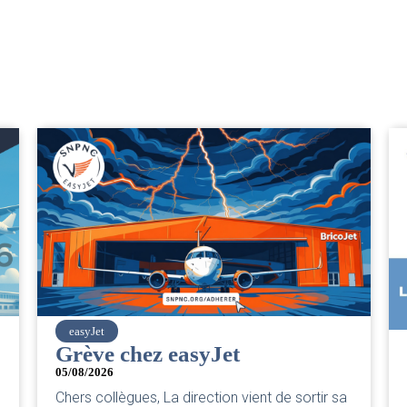
SNPNC
CER/CRPN : L’intersyndic
PNC/Pilotes unie exige une
 de sortir sa