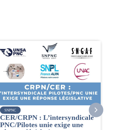
Vueling
Bienvenue à la nouvelle
ale
Cheffe de Base PNC d’Orly.
04/08/2026