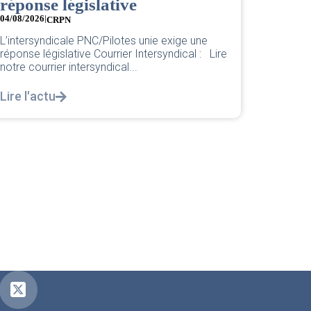
Pour une base plus forte et plus juste. Chère
nouvelle Cheffe de Base PNC d’Orly,...
e
Lire l'actu
 Lire