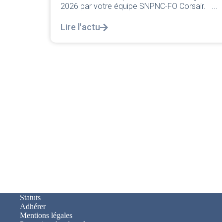
classique pleurnicherie corporate.
NPNC-FO Corsair. ...
décortiquer...
Lire l'actu
Statuts
Adhérer
Mentions légales