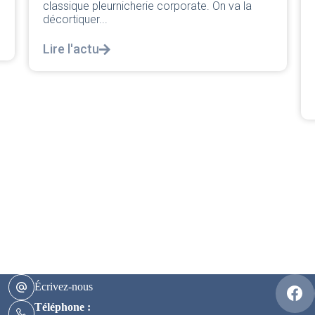
réponse législative
 On va la
04/08/2026
|
CRPN
L’intersyndicale PNC/Pilotes unie exige un
réponse législative Courrier Intersyndical :
notre courrier intersyndical...
Lire l'actu
Écrivez-nous
Téléphone :