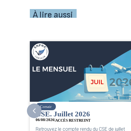
À lire aussi
easyJet
26
Grève chez easyJet
05/08/2026
NT
Chers collègues, La direction vient
u du CSE de juillet