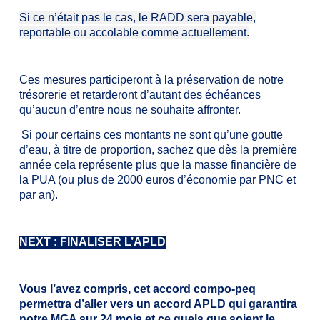
Si ce n’était pas le cas,
le RADD sera payable
,
reportable ou accolable
comme actuellement
.
Ces mesures participeront à la préservation de notre
trésorerie
et retarderont d’autant des échéances
qu’aucun d’entre nous ne souhaite affronter.
Si pour certains ces montants ne sont qu’une goutte
d’eau,
à titre de proportion,
sachez que dès la première
année cela représente plus que la masse financière de
la PUA (ou plus de 2000 euros d’économie par PNC et
par an)
.
NEXT :
FINALISER L’APLD
Vous l’avez compris, cet accord compo-peq
permettra d’aller vers un accord APLD qui garantira
notre MGA sur 24 mois et ce quel
s
que
soient le