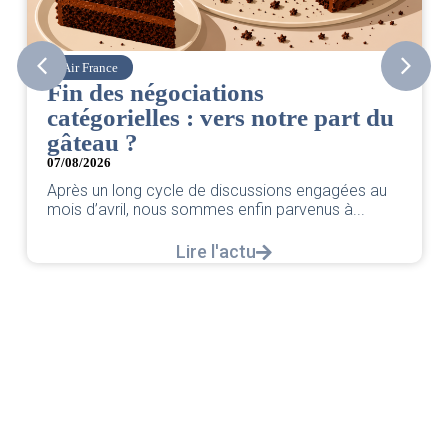
Corsair
CSE. Juillet 2026
art du
06/08/2026
|
ACCÈS RESTREINT
Retrouvez le compte rendu du CSE de juillet 
par votre équipe SNPNC-FO Corsair. ...
agées au
Lire l'actu
 à...