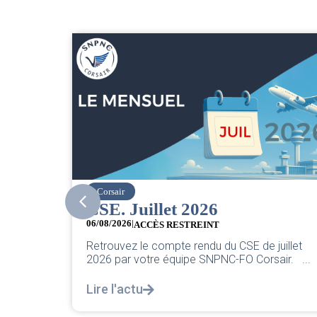
easyJet
Grève chez easyJet
05/08/2026
Chers collègues, La direction vient de sortir sa
uillet
classique pleurnicherie corporate. On va la
air. ...
décortiquer...
Lire l'actu