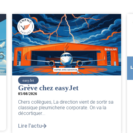
SNPNC
CER/CRPN : L’intersyndicale
PNC/Pilotes unie exige une
réponse législative
04/08/2026
|
CRPN
L’intersyndicale PNC/Pilotes unie exige une
réponse législative Courrier Intersyndical : Lire