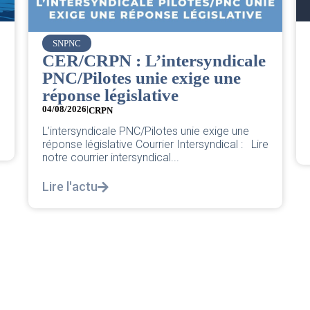
Vueling
NPNC
Bienven
R/CRPN : L’intersyndicale
Cheffe 
C/Pilotes unie exige une
04/08/2026
ponse législative
Pour une bas
08/2026
|
CRPN
nouvelle Che
ntersyndicale PNC/Pilotes unie exige une
Lire l'actu
onse législative Courrier Intersyndical : Lire
re courrier intersyndical...
e l'actu