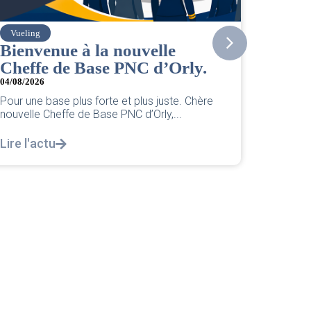
Amelia
ue à la nouvelle
Actualité juil
de Base PNC d’Orly.
03/08/2026
|
ACCÈS RES
Retrouvez notre synt
Amélia pour juillet 2
e plus forte et plus juste. Chère
de cet...
ffe de Base PNC d’Orly,...
Lire l'actu