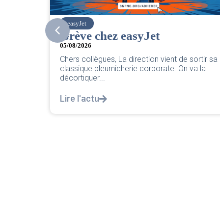
easyJet
S
Grève chez easyJet
CE
05/08/2026
PN
Chers collègues, La direction vient de sortir sa
ré
classique pleurnicherie corporate. On va la
décortiquer...
04/
L’i
Lire l'actu
rép
not
Lir