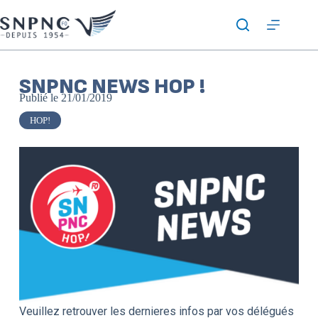
SNPNC NEWS HOP !
Publié le
21/01/2019
HOP!
Veuillez retrouver les dernieres infos par vos délégués