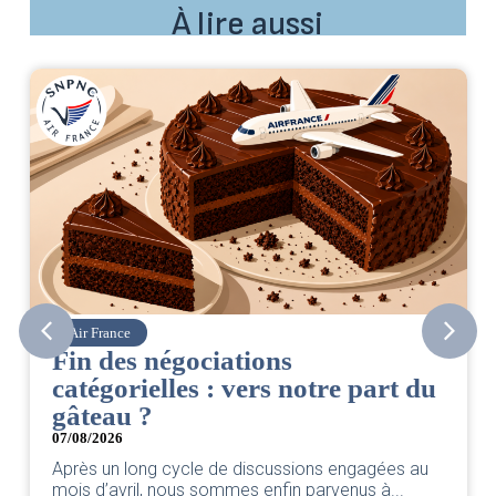
À lire aussi
Air France
C
Fin des négociations
CS
catégorielles : vers notre part du
06/
gâteau ?
Ret
par
07/08/2026
Après un long cycle de discussions engagées au
mois d’avril, nous sommes enfin parvenus à...