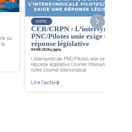
Vueling
SNPNC
Bienv
CER/CRPN : L’intersyndicale
Cheff
PNC/Pilotes unie exige une
04/08/202
réponse législative
Pour une
04/08/2026
|
CRPN
nouvelle
L’intersyndicale PNC/Pilotes unie exige une
Lire l'a
réponse législative Courrier Intersyndical : Lire
notre courrier intersyndical...
Lire l'actu