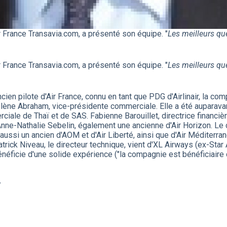
 France Transavia.com, a présenté son équipe. "
Les meilleurs qu
 France Transavia.com, a présenté son équipe. "
Les meilleurs qu
en pilote d'Air France, connu en tant que PDG d'Airlinair, la com
élène Abraham, vice-présidente commerciale. Elle a été auparavan
ciale de Thaï et de SAS. Fabienne Barouillet, directrice financi
nne-Nathalie Sebelin, également une ancienne d'Air Horizon. Le 
t aussi un ancien d'AOM et d'Air Liberté, ainsi que d'Air Méditerran
Patrick Niveau, le directeur technique, vient d'XL Airways (ex-Star A
éficie d'une solide expérience ("la compagnie est bénéficiaire 
7