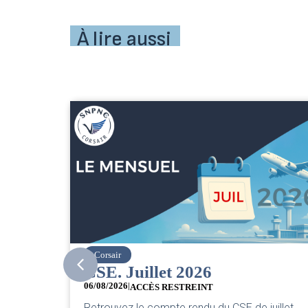
À lire aussi
easyJet
Grève chez easyJet
05/08/2026
Chers collègues, La direction vient de sortir 
e juillet