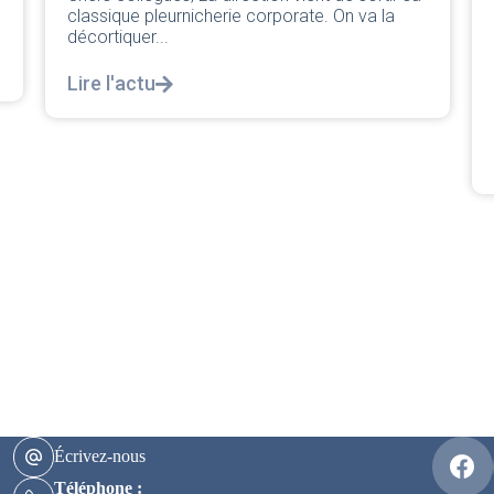
réponse législative
04/08/2026
|
CRPN
L’intersyndicale PNC/Pilotes unie exige une
réponse législative Courrier Intersyndical : Lire
notre courrier intersyndical...
Lire l'actu
Écrivez-nous
Téléphone :