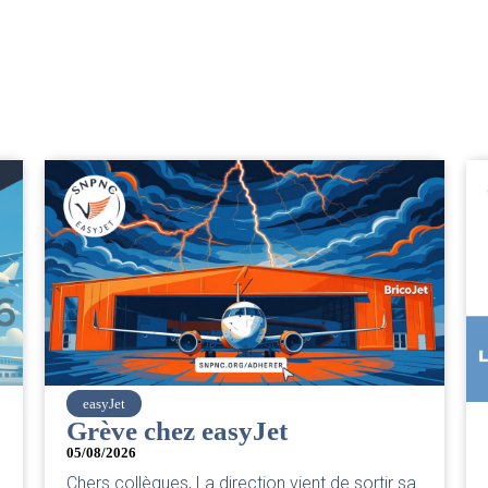
SNPNC
CER/CRPN : L’intersyndicale
PNC/Pilotes unie exige une
sa