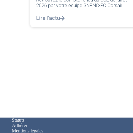
classique pleurnicherie corporate. On va la
rsair. ...
décortiquer...
Lire l'actu
Statuts
Adhérer
Mentions légales