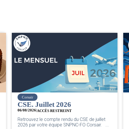
easyJet
Grève chez easyJet
05/08/2026
Chers collègues, La direction vient de sortir sa
illet
classique pleurnicherie corporate. On va la
ir. ...