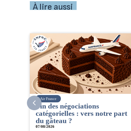
À lire aussi
Corsair
s
CSE. Juillet 2026
 notre part
06/08/2026
|
ACCÈS RESTREINT
Retrouvez le compte rendu du CSE de ju
2026 par votre équipe SNPNC-FO Corsa