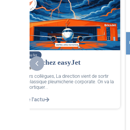
SNPNC
CER/CRPN :
L’intersyndicale PNC/Pilotes
e sortir
unie exige une réponse
e. On va la
législative
04/08/2026
|
CRPN
L’intersyndicale PNC/Pilotes unie exige une
réponse législative Courrier Intersyndical :
Lire notre courrier intersyndical...
Lire l'actu