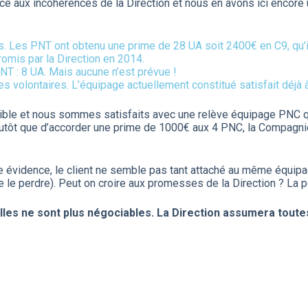
ce aux incohérences de la Direction et nous en avons ici encore 
 Les PNT ont obtenu une prime de 28 UA soit 2400€ en C9, qu’il
mis par la Direction en 2014.
 : 8 UA. Mais aucune n’est prévue !
es volontaires. L’équipage actuellement constitué satisfait déjà
ible et nous sommes satisfaits avec une relève équipage PNC qu
 et plutôt que d’accorder une prime de 1000€ aux 4 PNC, la Compa
e évidence, le client ne semble pas tant attaché au même équipage
de le perdre). Peut on croire aux promesses de la Direction ? L
lles ne sont plus négociables. La Direction assumera tout