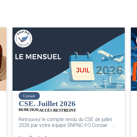
easyJet
Grève chez easyJet
05/08/2026
Chers collègues, La direction vient de sortir sa
classique pleurnicherie corporate. On va la
décortiquer...