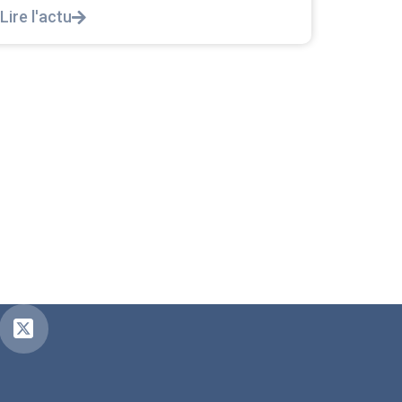
L’intersyndicale PNC/Pilotes unie exige une
Lire l'a
réponse législative Courrier Intersyndical : Lire
notre courrier intersyndical...
Lire l'actu