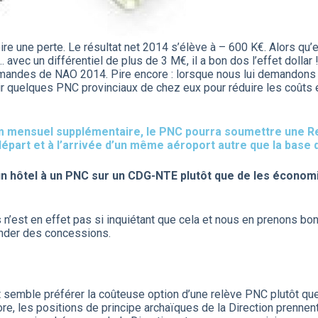
re une perte. Le résultat net 2014 s’élève à – 600 K€. Alors qu’en
… avec un différentiel de plus de 3 M€, il a bon dos l’effet dollar !
emandes de NAO 2014. Pire encore : lorsque nous lui demandons
 quelques PNC provinciaux de chez eux pour réduire les coûts e
um mensuel supplémentaire, le PNC pourra soumettre une R
part et à l’arrivée d’un même aéroport autre que la base d
n hôtel à un PNC sur un CDG-NTE plutôt que de les économi
s n’est en effet pas si inquiétant que cela et nous en prenons bo
ander des concessions.
 et semble préférer la coûteuse option d’une relève PNC plutôt 
, les positions de principe archaïques de la Direction prennent