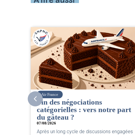
À lire aussi
Corsair
CSE. Juillet 2026
 part
06/08/2026
|
ACCÈS RESTREINT
Retrouvez le compte rendu du CSE de juillet
2026 par votre équipe SNPNC-FO Corsair. ...
engagées