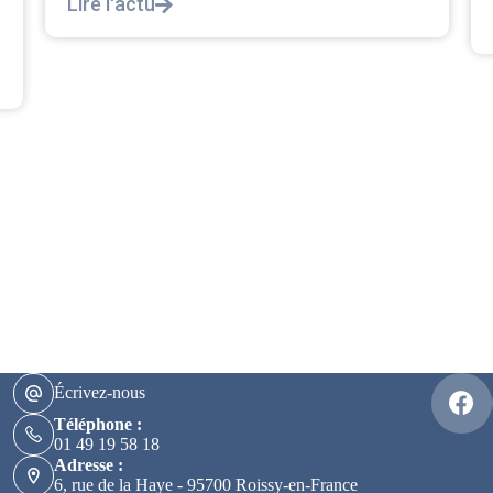
Lire l'actu
Écrivez-nous
Téléphone :
01 49 19 58 18
Adresse :
6, rue de la Haye - 95700 Roissy-en-France